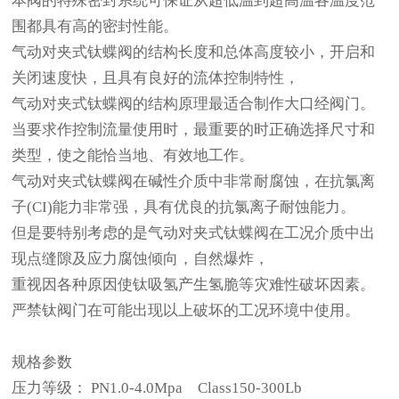
本阀的特殊密封系统可保证从超低温到超高温各温度范
围都具有高的密封性能。
气动对夹式钛蝶阀的结构长度和总体高度较小，开启和
关闭速度快，且具有良好的流体控制特性，
气动对夹式钛蝶阀的结构原理最适合制作大口经阀门。
当要求作控制流量使用时，最重要的时正确选择尺寸和
类型，使之能恰当地、有效地工作。
气动对夹式钛蝶阀在碱性介质中非常耐腐蚀，在抗氯离
子
(CI)
能力非常强，具有优良的抗氯离子耐蚀能力。
但是要特别考虑的是气动对夹式钛蝶阀在工况介质中出
现点缝隙及应力腐蚀倾向，自然爆炸，
重视因各种原因使钛吸氢产生氢脆等灾难性破坏因素。
严禁钛阀门在可能出现以上破坏的工况环境中使用。
规格参数
压力等级：
PN1.0-4.0Mpa
Class150-300Lb