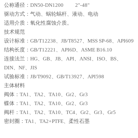
公称通径：
DN50-DN1200
2"-48"
驱动方式：气动、蜗轮蜗杆、液动、电动
适用介质：氧化性腐蚀介质。
技术规范
设计标准：
GB/T12238
、
JB/T8527
、
MSS SP-68
、
API609
结构长度：
GB/T12221
、
API6D
、
ASME B16.10
连接法兰：
HG
、
GB
、
JB
、
API
、
ANSI
、
ISO
、
BS
、
DIN
、
NF
、
JIS
试验标准：
JB/T9092
、
GB/T13927
、
API598
主体材料
阀体：
TA1
、
TA2
、
TA10
、
Gr2
、
Gr3
蝶体：
TA1
、
TA2
、
TA10
、
Gr2
、
Gr3
阀杆：
TA1
、
TA2
、
TA10
、
TC4
、
Gr2
、
Gr3
、
Gr5
密封圈：
TA1
、
TA2+PTFE
、柔性石墨